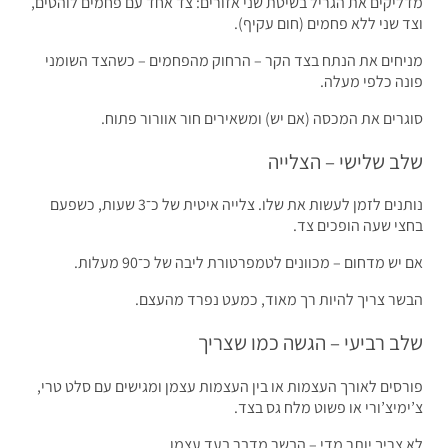
יקים את הגריל בשיטת שני אזורים: צד אחד עם פחמים לוהטים,
 שני ללא פחמים (חום עקיף).
חים את הנתח בצד הקר – הרחוק מהפחמים – כשהצד השומני
ה כלפי מעלה.
רים את המכסה (אם יש) ומשאירים חור אוורור פתוח.
ב שלישי – הצלייה
נותנים לזמן לעשות את שלו. צלייה איטית של כ־3 שעות, כשפעם
י שעה הופכים צד.
ש מדחום – מכוונים לטמפרטורת ליבה של כ־90 מעלות.
ר צריך להיות רך מאוד, כמעט נפרד מהעצם.
ב רביעי – הגשה כמו שצריך
סים לאורך העצמות או בין העצמות עצמן ומגישים עם סלט טרי,
מיצ’ורי או פשוט מלח גס בצד.
צריך יותר מדי – הבשר מדבר בעד עצמו.