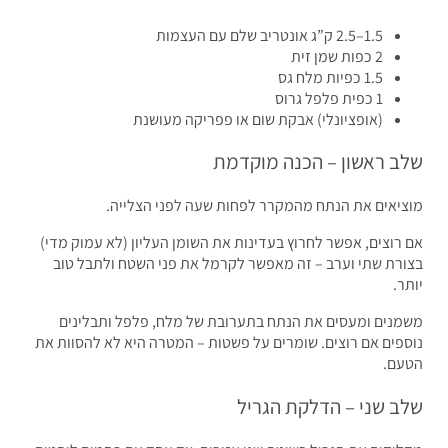
1.5–2.5 ק”ג אונטריב שלם עם העצמות
2 כפות שמן זית
1.5 כפיות מלח גס
1 כפית פלפל גרוס
(אופציונלי) אבקת שום או פפריקה מעושנת
ב ראשון – הכנה מוקדמת
יאים את הנתח מהמקרר לפחות שעה לפני הצלייה.
רוצים, אפשר לחרוץ בעדינות את השומן העליון (לא עמוק מדי)
רת שתי וערב – זה מאפשר לקרמל את פני השטח ולתבל טוב
ר.
נים ומעסים את הנתח בתערובת של מלח, פלפל ותבלינים
פים אם רוצים. שומרים על פשטות – המטרה היא לא להסוות את
ם.
ב שני – הדלקת הגריל