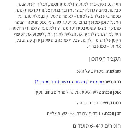
גנטינאית–ברזילאית הזו לא מתוחכמת, אבל דורשת הבנה,
נות ואהבה גדולה לבשר. מדובר בנתח צלעות קדמיות (נתח
מספר 2) שנצלה בשלמותו – לא פרוס לסטייקים, אלא מונח על
גל לזמן ממושך בחום עקיף, עד שהשומן נמס פנימה, והבשר
כך ונשאר עסיסי בטירוף. המנה הזו לא נועדה למהירי החלטה.
 למי שנהנה להריח את הצלייה לאורך זמן, לשמוע את הפיצוץ
ן של השומן, ולדעת שבסוף מחכה ביס של גן עדן. פשוט, גס,
תי – כמו שצריך.
ציר המתכון
 מנה:
עיקרית, על האש
 בשר:
אונטריב / צלעות קדמיות (נתח מספר 2)
ן הכנה:
צלייה איטית על גריל פחמים בחום עקיף
 קושי:
בינונית–גבוהה
 הכנה:
15 דקות עבודה, 3–4 שעות צלייה
ם ל־4–6 סועדים