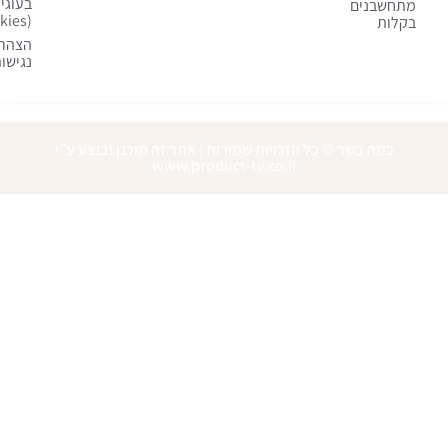
בעוגיות
חשבנים
(cookies)
לות
הצהרת
נגישות
כמה בשר © כל הזכויות שמורות | אתר זה תוכנן ובוצע ע״י
www.product-tv.co.il