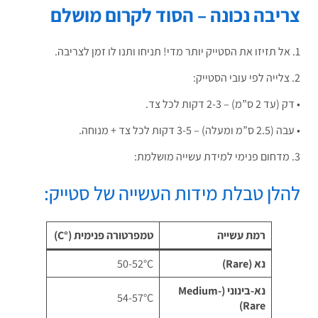
יבה נכונה – הסוד לקרום מושלם
ס”מ) – 2-3 דקות לכל צד.
) – 3-5 דקות לכל צד + מנוחה.
לן טבלת מידות העשייה של סטייק:
רמת עשייה
טמפרטורה פנימית (°C)
נא (Rare)
50-52°C
נא-בינוני (Medium-
54-57°C
Rare)