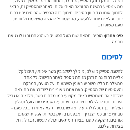
לך הזמן הזה, הסטייק מתייצב, והחום הפנימי ממשיך לפעול,
שמסייע בהשגת התוצאה האידיאלית. לאחר שהסטייק נח, כדאי
וך אותו נגד כיוון הסיבים. חיתוך כזה מבטיח שהביסים יהיו רכים
ר וקלילים יותר ללעיסה, מה שמוביל להגשה מושלמת ולחוויית
 משופרת.
 אחרון:
הוסיפו חמאת שום מעל הסטייק כשהוא חם ותנו לו נגיעת
מה.
יכום
גת סטייק מושלם, מומלץ לשלב בין בשר איכותי, תיבול קל,
יה בחום גבוה וזמן מנוחה מספק לאחר הבישול. כל אחד
לבים הללו משפיע באופן משמעותי על הטעם, המרקם
סיסיות של הסטייק. האם אתם מעוניינים לשדרג את התוצאה
ם? אם תשתמשו בציוד מקצועי כמו מדחום בשר, פלנצ’ה או גריל
ותי, תוכלו לשלוט בצורה מדויקת על הטמפרטורה ועל תהליך
ייה. כך תוכלו להגיע לרמה שתבטיח תוצאה אחידה בכל פעם –
וץ צרוב כמו שצריך, ומבפנים בדיוק במידת העשייה שאתם
בים. השקעה קטנה בציוד המתאים יכולה לעשות הבדל גדול
חת שלכם.