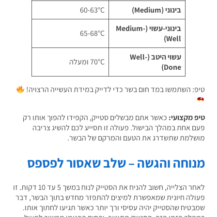
בינוני (Medium)
60-63°C
בינוני-עשוי (Medium-
65-68°C
Well)
עשוי היטב (Well-
70°C ומעלה
Done)
: השתמשו במד חום בשר כדי לדייק במידת העשייה הרצויה!
 מקצועי:
כאשר אתם מבשלים סטייק, הקפידו להפוך אותו רק
 אחת במהלך הבישול. פעולה זו תסייע לכם להשיג צריבה
למת שתשדרג את הטעם והמרקם של הבשר.
וחה והגשה – שלב שאסור לפספס
לאחר הצלייה, חשוב להניח את הסטייק לנוח במשך 5 עד 10 דקות. זו
לה חיונית שמאפשרת למיצים להתפזר מחדש בתוך הבשר, דבר
טיח שהסטייק יהיה עסיסי ורך יותר כאשר תגיעו לחתוך אותו.