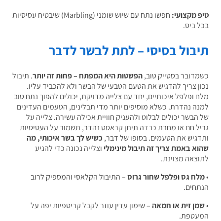
 מקצועי:
חפשו נתח עם שיוש שומני (Marbling) שיבטיח עסיסיות
 ביס.
בול בסיסי – לתת לבשר לדבר
דובר בסטייק טוב,
הפשטות היא המפתח – פחות זה יותר
. תיבול
ן צריך להדגיש את הטעם הטבעי של הבשר ולא להכביד עליו.
 ופלפל איכותיים, יחד עם צלייה מדויקת, יכולים להפוך נתח טוב
ה נהדרת. כשלא מוסיפים יותר מדי תבלינים, הטעמים העדינים
הבשר יכולים לבלוט ולהעניק חוויית אכילה עשירה. צלייה על
ל חם או מחבת כבדה תיתן קראסט נהדר, תשמור על העסיסיות
גיש את הטעמים. בסופו של דבר,
כשיש לך בשר איכותי, מה
א באמת צריך זה תיבול מינימלי
וצלייה נכונה כדי להגיע
צאה מצוינת.
ח גס ופלפל שחור גרוס
– התיבול הקלאסי והמספיק לרוב
חים.
ן זית או חמאה
– שימון עדין עוזר לקבל קריספיות יפה על
עטפת.