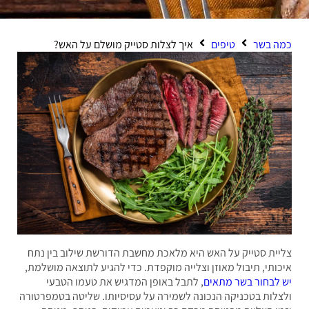
 בשר
טיפים
איך לצלות סטייק מושלם על האש?
ית סטייק על האש היא מלאכת מחשבת הדורשת שילוב בין נתח
ותי, תיבול מאוזן וצלייה מוקפדת. כדי להגיע לתוצאה מושלמת,
לבחור בשר מתאים
, לתבל באופן המדגיש את טעמו הטבעי
לות בטכניקה הנכונה לשמירה על עסיסיותו. שליטה בטמפרטורה