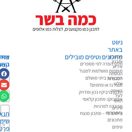
ווט
אתר
כונים וטיפים מובילים
צרו
שאלות?
שבון
כנון
קשר
הצעות?
קי הפרה לפי מספרים
רוע
בקשות?
ספות מושלמות למנגל
וסחה
בורגר ביתי מושלם
נצחת
נו
גל גז או פחמים?
ימה
נון ברביקיו נכון ומדויק
ל
סובוקו: מתכון קלאסי
ש
ינדה לפרגיות
פים
תנאי
תכונים
ימיצ’ורי – מתכון מנצח
כונים
שימוש
פים
פרטיות