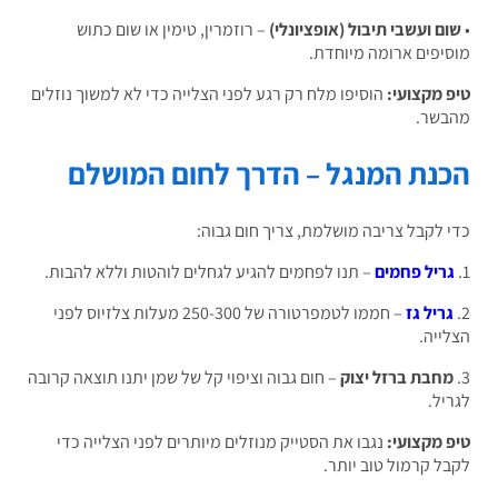
ם ועשבי תיבול (אופציונלי)
– רוזמרין, טימין או שום כתוש
יפים ארומה מיוחדת.
 מקצועי:
הוסיפו מלח רק רגע לפני הצלייה כדי לא למשוך נוזלים
שר.
נת המנגל – הדרך לחום המושלם
 לקבל צריבה מושלמת, צריך חום גבוה:
ריל פחמים
– תנו לפחמים להגיע לגחלים לוהטות וללא להבות.
ריל גז
– חממו לטמפרטורה של 250-300 מעלות צלזיוס לפני
ייה.
חבת ברזל יצוק
– חום גבוה וציפוי קל של שמן יתנו תוצאה קרובה
יל.
 מקצועי:
נגבו את הסטייק מנוזלים מיותרים לפני הצלייה כדי
ל קרמול טוב יותר.