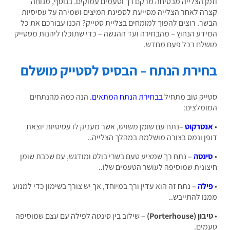
ן הצלייה מבטיחה מרקם רך וטעמים עמוקים. בנוסף, מנוחה
ה לאחר הצלייה מסייעת לספיגת המיצים ושמירה על עסיסיות
ר. רוצים להפוך למומחים בצליית סטייק? הכנו עבורכם את כל
דע הנחוץ – מהבחירה ועד ההגשה – כדי שתוכלו ליהנות מסטייק
לם בכל פעם מחדש.
ירת הנתח – הבסיס לסטייק מושלם
יק טוב מתחיל
בבחירת הנתח המתאים
. הנה כמה מהנתחים
מלצים:
טרקוט
–נתח עם שומן משויש, אשר מעניק לו עסיסיות יוצאת
ן ונמס בצורה מושלמת במהלך הצלייה..
נטה
– נתח רך שמציע טעם בשרי בולט ומודגש, עם שכבת שומן
ונית שמוסיפה לעושר הטעמים שלו..
לה
– נתח זה הוא עדין ורך במיוחד, אך יש צורך בשימון כדי למנוע
ו להתייבש..
 (Porterhouse)
– שילוב בין סינטה לפילה עם עצם שמוסיפה
ים.