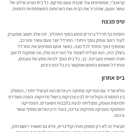
נצ’י, שמוסיפים עוד שכבת טעם ומרקם. כל ביס מציע שילוב של
ר וטעם, שמזכיר את הבית ואת הארוחות המשפחתיות החמות.
פ מנצח
יפו כף חרדל גרגרים ממש בסוף התהליך. זהו שלב חשוב שמעניק
ד רוטב עומק נוסף וייחודי. החרדל יוצר טעם עשיר ומורכב,
סיף נופך מיוחד לכל מנה. כאשר אתם מוסיפים את החרדל
ב הזה, הוא מצליח לשמור על הפריכות שלו, מה שמקנה לרוטב
יה חושית מעניינת. כך, כל ביס הופך להיות מסע של טעמים,
רדל משמש כחותם שמקשר בין כל המרכיבים.
ס אחרון
ש שריר עם פפריקה מתוקה ויין אדום הוא תבשיל ייחודי, המשלב
 המסורת הקולינרית לבין טכניקות בישול מדויקות. המנה משדרת
מות ועומק, ומצליחה לגעת בלבבות הסועדים. הפפריקה
וקה מעניקה מתיקות עדינה, בעוד היין האדום מוסיף עושר
ות.
יל זה לא רק מספק חוויה קולינרית, אלא גם משאיר רושם חזק