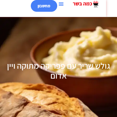
מחשבון
לש שריר עם פפריקה מתוקה ויין
אדום