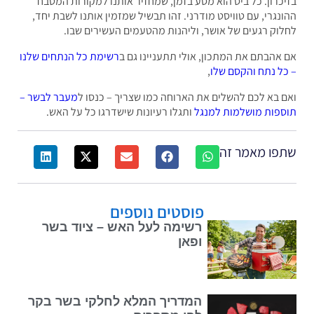
כרון. כל ביס הוא מסע בזמן, שמחזיר אותנו למקורות המטבח
נגרי, עם טוויסט מודרני. זהו תבשיל שמזמין אותנו לשבת יחד,
וק רגעים של אושר, וליהנות מהטעמים העשירים שבו.
אהבתם את המתכון, אולי תתעניינו גם ב
רשימת כל הנתחים שלנו
ל נתח והקסם שלו
,
 בא לכם להשלים את הארוחה כמו שצריך – כנסו ל
מעבר לבשר –
פות מושלמות למנגל
ותגלו רעיונות שישדרגו כל על האש.
פו מאמר זה
פוסטים נוספים
רשימה לעל האש – ציוד בשר
ופאן
המדריך המלא לחלקי בשר בקר