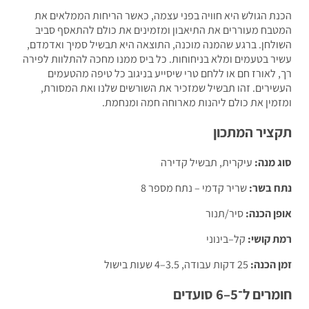
ת הגולש היא חוויה בפני עצמה, כאשר הריחות הממלאים את
בח מעוררים את התיאבון ומזמינים את כולם להתאסף סביב
לחן. ברגע שהמנה מוכנה, התוצאה היא תבשיל סמיך ואדמדם,
ר בטעמים ומלא בניחוחות. כל ביס ממנו מחכה להתלוות לפירה
 לאורז חם או ללחם טרי שיסייע בניגוב כל טיפה מהטעמים
ירים. זהו תבשיל שמזכיר את השורשים שלנו ואת המסורת,
מין את כולם ליהנות מארוחה חמה ומנחמת.
ציר המתכון
 מנה:
עיקרית, תבשיל קדירה
 בשר:
שריר קדמי – נתח מספר 8
ן הכנה:
סיר/תנור
 קושי:
קל–בינוני
 הכנה:
25 דקות עבודה, 3.5–4 שעות בישול
ם ל־5–6 סועדים