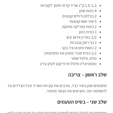
1.2–1.5 ק”ג שריר קדמי חתוך לקוביות
4 כפות שמן
2 בצלים גדולים קצוצים
5 שיני שום קצוצות
2 כפות פפריקה מתוקה
1 כפית כמון
1/2 כוס יין אדום יבש
1 כף רסק עגבניות
2 כוסות מים או ציר בקר
1/2 כפית סוכר (מאזן את החמיצות)
מלח, פלפל שחור
(אופציונלי) פלפל חריף קטן לקיק עדין
ב ראשון – צריבה
מים שמן בסיר כבד, צורבים את קוביות השריר מכל הצדדים עד
חמה יפה. מוציאים את הבשר מהסיר.
ב שני – בסיס הטעמים
יפים את הבצל הקצוץ למחבת ומטגנים אותו עד שהוא מגיע לגוון