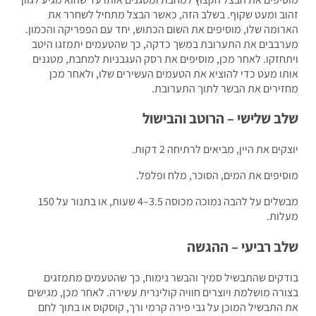
ב ומעט שקוף. בשלב הזה, כאשר הבצל מתחיל לשחרר את
ומה שלו, מוסיפים את השום הכתוש, יחד עם הפפריקה והכמון.
בבים את התערובת במשך כדקה, כך שהטעמים יתמזגו היטב
חזקו. לאחר מכן, מוסיפים את רסק העגבניות למחבת, מטגנים
ו מעט כדי להוציא את הטעמים העשירים שלו, ולאחר מכן
ירים את הבשר לתוך התערובת.
ב שלישי – הרוטב והבישול
ים את היין, מביאים לרתיחה 2 דקות.
יפים את המים, הסוכר, מלח ופלפל.
מבשלים על להבה נמוכה מכוסה 3.5–4 שעות, או בתנור על 150
ות.
ב רביעי – ההגשה
קים שהתבשיל סמיך והבשר נימוח, כך שהטעמים מתמזגים
רה מושלמת ויוצרים חוויה קולינרית עשירה. לאחר מכן, מגישים
התבשיל המוכן על גבי פירה קרמי ורך, קוסקוס או בתוך לחם