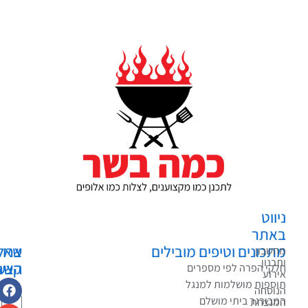
ווט
אתר
כונים וטיפים מובילים
צרו
שאלות?
שבון
כנון
קשר
הצעות?
קי הפרה לפי מספרים
רוע
בקשות?
ספות מושלמות למנגל
וסחה
בורגר ביתי מושלם
נצחת