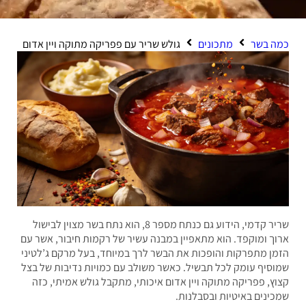
 בשר
מתכונים
גולש שריר עם פפריקה מתוקה ויין אדום
שריר קדמי, הידוע גם כנתח מספר 8, הוא נתח בשר מצוין לבישול
ך ומוקפד. הוא מתאפיין במבנה עשיר של רקמות חיבור, אשר עם
ן מתפרקות והופכות את הבשר לרך במיוחד, בעל מרקם ג’לטיני
סיף עומק לכל תבשיל. כאשר משולב עם כמויות נדיבות של בצל
ץ, פפריקה מתוקה ויין אדום איכותי, מתקבל גולש אמיתי, כזה
ינים באיטיות ובסבלנות.