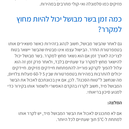
קים כמו סלמונלה ואי-קולי מתרבים במהירות.
ה זמן בשר מבושל יכול להיות מחוץ
קרר?
לאחר שהבשר מבושל
,
חשוב לנהוג בזהירות כאשר משאירים אותו
פרטורת החדר
.
הבישול עצמו אינו מבטיח שהבשר יישאר בטוח
יכה לאורך זמן אם הוא נשאר מחוץ למקרר
.
בשר מבושל יכול
שאר מחוץ למקרר עד שעתיים בלבד
,
ולאחר פרק זמן זה הוא
ל להפוך לקרקע פורייה להתפתחות חיידקים מזיקים
.
חיידקים
לים להתרבות במהירות בטמפרטורות שבין
5
ל
-60
מעלות צלזיוס
,
שנחשב ל
"
טווח הסכנה
".
לכן
,
אם אין בכוונתכם לאכול את הבשר
ושל מיד
,
חשוב לקררו בהקדם האפשרי ולשמור אותו בקירור כדי
וע סיכון בריאותי
.
צה:
לא מתכננים לאכול את הבשר המבושל מיד, יש לקרר אותו
5° תוך שעתיים לכל היותר.