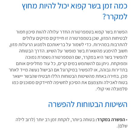
ה זמן בשר קפוא יכול להיות מחוץ
קרר?
רת בשר קפוא בטמפרטורת החדר עלולה להוות סיכון חמור
יחות המזון
,
שכן בטמפרטורה זו חיידקים מזיקים עלולים
רבות במהירות
.
כדי לשמור על בריאותכם ולמנוע הרעלות מזון
,
ב להימנע מהשארת בשר מופשר על השיש
.
הדרך הבטוחה
שיר בשר היא במקרר
,
שם הטמפרטורה נשמרת נמוכה
וקחת
.
ניתן גם להשתמש במים קרים
,
כל עוד מחליפים אותם
ירות גבוהה
,
או להפשיר במיקרוגל אם הבישול נעשה מייד לאחר
.
בחירה באחת מהשיטות הבטוחות הללו תבטיח שהבשר יישאר
ח לאכילה ותצמצם את הסיכון לחשיפה לחיידקים מסוכנים כמו
ונלה ואי קולי
.
יטות הבטוחות להפשרה
שרה במקרר:
בטוחה ביותר, לוקחת זמן רב יותר (לרוב לילה
).