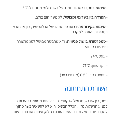
מוש במקרר:
שמור תמיד על בשר גולמי מתחת ל-5°C.
רדה בין בשר נא ומבושל:
למנוע זיהום צולב.
מוש בקירור מהיר:
אם סיימת לבשל או להפשיר, צנן את הבשר
ירות והעבר למקרר.
פרטורת בישול פנימית:
ודא שהבשר מבושל לטמפרטורה
מית בטוחה:
 74°C
ר טחון: 71°C
 בקר: 63°C (מידיום רייר)
ורת התחתונה
, בין אם נא, מבושל או קפוא, חייב להיות מטופל בזהירות כדי
וע הרעלות מזון. הכלל הבסיסי הוא לא להשאיר בשר מחוץ
רר יותר משעתיים בטמפרטורה רגילה, ופחות אם חם במיוחד.