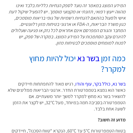
דע המוצג במאמר זה נועד לספק הנחיות כלליות בלבד ואינו
וה ייעוץ רפואי, תזונתי או מקצועי מוסמך. יש להפעיל שיקול דעת
י ולפעול בהתאם להנחיות רשמיות של גופי בריאות מוסמכים,
כגון משרד הבריאות, ה-FDA או ארגוני בטיחות מזון רלוונטיים.
בר והגורם המפרסם אינם אחראים לכל נזק או פגיעה שעלולים
גרם עקב הסתמכות על המידע המוצג. במקרה של ספק, יש
ות למומחים מוסמכים לבטיחות מזון.
ה זמן
בשר נא
יכול להיות מחוץ
קרר?
 נא, כולל בקר, עוף והודו
, רגיש מאוד להתפתחות חיידקים
ר הוא נמצא בטמפרטורת החדר. ארגוני הבריאות ממליצים שלא
איר בשר נא מחוץ למקרר למשך יותר משעתיים. אם
הטמפרטורה בסביבה חמה במיוחד, מעל 32°C, יש לקצר את הזמן
ה אחת בלבד.
ע זה חשוב?
בטווח הטמפרטורות 5°C עד 60°C, הנקרא “טווח הסכנה”, חיידקים