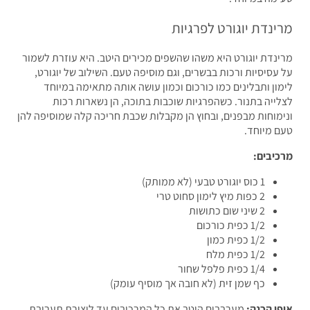
נדת יוגורט לפרגיות
נדת יוגורט היא משהו שהשפים מכירים היטב. היא עוזרת לשמור
עסיסיות ורכות בבשרים, וגם מוסיפה טעם. השילוב של יוגורט,
ון ותבלינים כמו כורכום וכמון עושה אותה מתאימה במיוחד
ייה בתנור. כשהפרגיות שוכבות בתוכה, הן נשארות רכות
מוחות מבפנים, ובחוץ הן מקבלות שכבת חריכה קלה שמוסיפה להן
 מיוחד.
יבים:
1 כוס יוגורט טבעי (לא ממותק)
2 כפות מיץ לימון סחוט טרי
2 שיני שום כתושות
1/2 כפית כורכום
1/2 כפית כמון
1/2 כפית מלח
1/4 כפית פלפל שחור
כף שמן זית (לא חובה אך מוסיף עומק)
ן הכנה:
מערבבים היטב את כל המרכיבים עד ליצירת תערובת