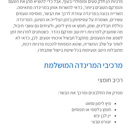
יות הן חלק טעים ופופולרי בעוף, אבל כדי להוציא מהן את הטעם
רקם הטובים ביותר, כדאי להשרות אותן במרינדה מתאימה.
ייה נכונה במרינדה עוזרת לרכך את הבשר, מוסיפה טעמים
רים, ושומרת על עסיסיותן בזמן הצלייה או הטיגון. המרינדה
לת תבלינים, שמן, חומץ או מיץ לימון, ולעיתים גם עשבי תיבול,
שמעניק לפרגיות ריח טוב ומרקם נהדר. כשנותנים לפרגיות זמן
וג את הטעמים, מתקבל תבשיל איכותי וטעים. לכן, כדאי לא
תר על שלב ההשריה, שהוא המפתח להכנת פרגיות רכות,
בלות היטב וטעימות בכל שיטת בישול שתבחרו.
כיבי המרינדה המושלמת
יב חומצי
ק את החלבונים ומרכך את הבשר:
מיץ לימון סחוט
חומץ בלסמי או תפוחים
יין לבן יבש
יוגורט טבעי