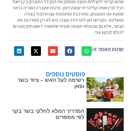
א קריטי להצלחת המנה ומספק את ההבדל המובהק בין בישול
ל לבין חוויה קולינרית יוצאת דופן. פרגית שעברה השריה כראוי
גת את הטעמים, מתרככת ומתמזגת עם התיבול בצורה
למת. הקדישו זמן למרינדה טובה: היא לא רק משדרגת את
ר, אלא גם מבטיחה תוצאה סופית שתשאיר רושם חזק ותגרום
לם לבקש עוד.
פו מאמר זה
פוסטים נוספים
רשימה לעל האש – ציוד בשר
ופאן
המדריך המלא לחלקי בשר בקר
לפי מספרים