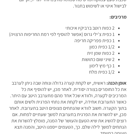
שול איטי או לשימוש בתנור.
יבים:
2 כפות רוטב ברביקיו איכותי
1 כפית צ'ילי גרוס (אפשר להוסיף לפי רמת החריפות הרצויה)
1 כפית פפריקה חריפה
1/2 כפית כמון
2 כפות שמן זית
2 שיני שום כתושות
1 כף מיץ לימון
1/2 כפית מלח
ן הכנה:
ראשית, יש לקחת קערה גדולה ונוחה שבה ניתן לערבב
כל החומרים בצורה יסודית. לאחר מכן, יש להוסיף את כל
כיבים לקערה, ולוודא שכל אחד מהם מתערבב היטב עם היתר.
ר התערובת אחידה, יש לקחת את נתחי הפרגית ולשים אותם
ך הקערה. חשוב לוודא שהנתחים מצופים היטב בתערובת. לאחר
, יש להשרות את הפרגית בתערובת למשך שעתיים לפחות. אם
ים להשיג את שיא הטעם והעושר של המנה, מומלץ להשרות את
חים למשך לילה שלם. כך, הטעמים ייספגו היטב, והמנה תצא
מה במיוחד.