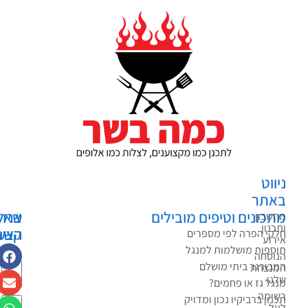
ווט
אתר
כונים וטיפים מובילים
צרו
שאלות?
שבון
כנון
קשר
הצעות?
קי הפרה לפי מספרים
רוע
בקשות?
ספות מושלמות למנגל
וסחה
בורגר ביתי מושלם
נצחת
נו
גל גז או פחמים?
ימה
נון ברביקיו נכון ומדויק
ל