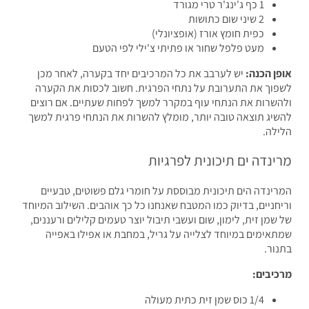
1 כף ג'ינג'ר טרי מגורד
2 שיני שום כתושות
כפית חומץ אורז (אופציונלי)
מעט פלפל שחור או פתיתי צ'ילי לפי הטעם
ן הכנה:
יש לערבב את כל המרכיבים יחד בקערה, לאחר מכן
וך את התערובת על נתחי הפרגית. חשוב לכסות את הקערה
שרות את הנתחי עוף במקרר למשך לפחות שעתיים. אם רוצים
יג תוצאה טובה יותר, מומלץ להשרות את הנתחי פרגית למשך
לה.
נדה ים תיכונית לפרגיות
ינדה הים תיכונית מבוססת על חומרי גלם פשוטים, טבעיים
חניים, בדיוק כמו המטבח שאנחנו כל כך אוהבים. השילוב המיוחד
שמן זית, לימון, שום ועשבי תיבול יוצר טעמים קלילים ורעננים,
אימים במיוחד לצלייה על גריל, במחבת או אפילו באפייה
ור.
יבים:
1/4 כוס שמן זית כתית מעולה