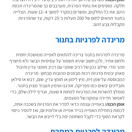
ה. מוסיפים את נתחי הפרגית, מערבבים כך שהמרינדה תכסה
היטב את כל החלקים, ומשרים במקרר למשך 4–12 שעות. הצלייה
בתנור תתאים לחום של 200 מעלות כ־25 דקות, עד שהפרגיות
לות צבע זהוב.
ינדה לפרגיות בתנור
נדה לפרגיות בתנור צריכה להתאים לאפייה ממושכת יחסית
ום אחיד, ולכן חשוב שהיא תשמור על עסיסיות הבשר ולא תישרף
 מדי. שילוב נכון של רכיב שומני עם רכיב חומצי עדין ותיבול
זן יבטיח פרגיות רכות מבפנים וזהובות מבחוץ. מרינדה
וססת על שמן זית, מיץ לימון או חומץ עדין, שום, דבש או סילאן
לינים יבשים כמו פפריקה, אורגנו וטימין תעבוד מצוין בתנור.
מומלץ להשרות את הפרגיות לפחות 4 שעות, ועדיף לילה שלם, כדי
שר חדירה עמוקה של הטעמים.
ן הכנה:
באפייה עצמה כדאי לסדר את הפרגיות בשכבה אחת,
ות בתחילת האפייה בנייר אפייה או אלומיניום, ואז להסיר כיסוי
את הסוף כדי לקבל השחמה יפה בלי לייבש את הבשר.
ינדה לפרגיות במחבת