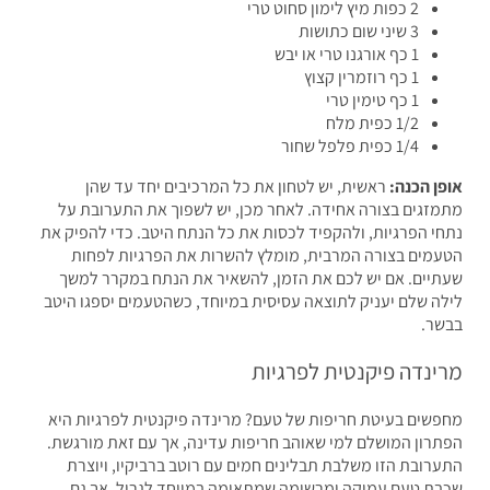
2 כפות מיץ לימון סחוט טרי
3 שיני שום כתושות
1 כף אורגנו טרי או יבש
1 כף רוזמרין קצוץ
1 כף טימין טרי
1/2 כפית מלח
1/4 כפית פלפל שחור
ן הכנה:
ראשית, יש לטחון את כל המרכיבים יחד עד שהן
זגים בצורה אחידה. לאחר מכן, יש לשפוך את התערובת על
י הפרגיות, ולהקפיד לכסות את כל הנתח היטב. כדי להפיק את
מים בצורה המרבית, מומלץ להשרות את הפרגיות לפחות
יים. אם יש לכם את הזמן, להשאיר את הנתח במקרר למשך
ה שלם יעניק לתוצאה עסיסית במיוחד, כשהטעמים יספגו היטב
ר.
ינדה פיקנטית לפרגיות
שים בעיטת חריפות של טעם? מרינדה פיקנטית לפרגיות היא
רון המושלם למי שאוהב חריפות עדינה, אך עם זאת מורגשת.
רובת הזו משלבת תבלינים חמים עם רוטב ברביקיו, ויוצרת
ת טעם עמוקה ומרשימה שמתאימה במיוחד לגריל, אך גם