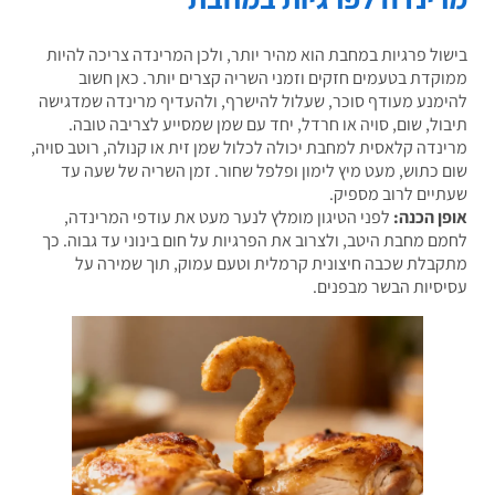
ול פרגיות במחבת הוא מהיר יותר, ולכן המרינדה צריכה להיות
קדת בטעמים חזקים וזמני השריה קצרים יותר. כאן חשוב
מנע מעודף סוכר, שעלול להישרף, ולהעדיף מרינדה שמדגישה
ול, שום, סויה או חרדל, יחד עם שמן שמסייע לצריבה טובה.
נדה קלאסית למחבת יכולה לכלול שמן זית או קנולה, רוטב סויה,
 כתוש, מעט מיץ לימון ופלפל שחור. זמן השריה של שעה עד
יים לרוב מספיק.
ן הכנה:
לפני הטיגון מומלץ לנער מעט את עודפי המרינדה,
ם מחבת היטב, ולצרוב את הפרגיות על חום בינוני עד גבוה. כך
בלת שכבה חיצונית קרמלית וטעם עמוק, תוך שמירה על
סיות הבשר מבפנים.