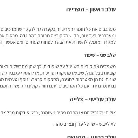
שלב ראשון – השרייה
מערבבים את כל חומרי המרינדה בקערה גדולה, כך שהמרכיבים ית
ומערבבים בעדינות, כדי שכל קובייה תכוסה במרינדה. מכסים את
למקרר. מומלץ להשרות את הבשר לפחות שעתיים, ואם אפשר, גם 
שלב שני – שיפוד
משפדים את קוביות השייטל על שיפודים, כך שהן מתבשלות בצו
קוביות בצל סגול, שיביאו מתיקות ופריכות, או להוסיף עגבניות שר
שונים, גם הן מצטרפות לחגיגה, מספקות קראנץ' נוסף וטעמים מגוו
גם יתמזגו יחד עם כל המרכיבים ויתנו חוויה קולינרית עשירה ומגוו
שלב שלישי – צלייה
צולים על גריל חם או מחבת פסים משומנת, כ־2–3 דקות מכל צד, עד להשחמה יפה ודרגת הצלייה הרצויה (מומלץ מדיום).
לא לייבש – שייטל עדין ונצרב מהר.
שלב רביעי – ההגשה