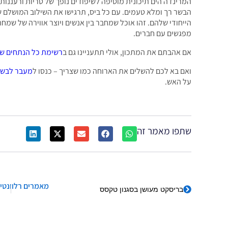
המרינדה הים תיכונית מוסיפה לשיפודים נופך של טריות ורעננו
הבשר רך ומלא טעמים. עם כל ביס, תרגישו את השילוב המושלם ש
הייחודי שלהם. זהו אוכל שמחבר בין אנשים ויוצר אווירה של שמח
מפגשים עם חברים.
אם אהבתם את המתכון, אולי תתעניינו גם ב
רשימת כל הנתחים של
ואם בא לכם להשלים את הארוחה כמו שצריך – כנסו ל
מעבר לבשר
על האש.
שתפו מאמר זה
מאמרים רלוונטים
בריסקט מעושן בסגנון טקסס