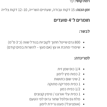
רמת קושי:
קל
זמן הכנה:
15 דקות עבודה, שעתיים השרייה, 10–12 דקות צלייה
חומרים ל־4 סועדים
לבשר:
800 גרם שייטל חתוך לקוביות בגודל שווה (כ־3 ס”מ)
שיפודי מתכת או עץ (אם מעץ – להשרות במים קודם)
למרינדה:
1/4 כוס שמן זית
2 כפות מיץ לימון
2 שיני שום כתושות
1 כפית פפריקה מתוקה
1/2 כפית כמון
1 כפית עלי אורגנו / טימין קצוצים
מלח גס ופלפל שחור גרוס לפי הטעם
(אופציונלי) מעט גרידת לימון