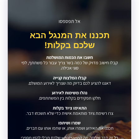
אל תפספסו
תכננו את המנגל הבא
שלכם בקלות!
חשבו את הכמות המושלמת
קבלו חישוב מדויק של כמה בשר צריך עבור כל משתתף, לפי
סוגי אכילה.
קבלו המלצות קנייה
דאגנו להציע לכם בדיוק מה שצריך לאירוע המושלם.
נהלו משימות לאירוע
חלקו תפקידים בקלות בין המשתתפים.
התאימו ציוד בקלות
צרו רשימת ציוד מותאמת אישית כדי שלא תשכחו דבר.
שמרו ושיתפו
תכננו את האירוע ושמרו אותו, או שתפו אותו עם חברים.
כל זה דרך שליחה מה הwhatsapp שלכם מבלי להזין מספרי