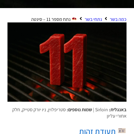
 בשר
נתחי בשר
נתח מספר 11 – סינטה
גלית:
Sirloin |
שמות נוספים:
סטריפלוין, ניו יורק סטייק, חלק
רי עליון
תעודת זהות