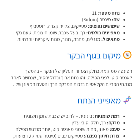
נתח מספר:
11
שם:
סינטה (Sirloin)
שימושים נפוצים:
סטייקים, צלייה קצרה, רוסטביף
מאפיינים בולטים:
רך, בעל שכבת שומן חיצונית, טעם נקי
מתאים ל:
מנגלים, מחבת, תנור, מנות עיקריות יוקרתיות
מיקום בגוף הבקר
נטה ממוקמת בחלק האחורי העליון של הבקר – בהמשך
טריקוט ולפני הפילה. זהו נתח ארוך וגדול יחסית, שנחשב לאחד
חי הפריים הקלאסיים בזכות המרקם הרך והטעם המאוזן שלו.
מאפייני הנתח
רמת שומניות:
בינונית – לרוב יש שכבת שומן חיצונית
מרקם:
רך, חלק, סיבי עדין
טעם:
מאוזן, פחות שומני מאנטריקוט, יותר מודגש מפילה
צורת חיתוך נפוצה:
סטייקים עבים (סינטה סטייק), רצועות,