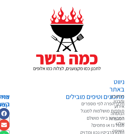
ווט
אתר
כונים וטיפים מובילים
צרו
שאלות?
שבון
כנון
קשר
הצעות?
קי הפרה לפי מספרים
רוע
בקשות?
ספות מושלמות למנגל
וסחה
בורגר ביתי מושלם
נצחת
נו
גל גז או פחמים?
ימה
נון ברביקיו נכון ומדויק