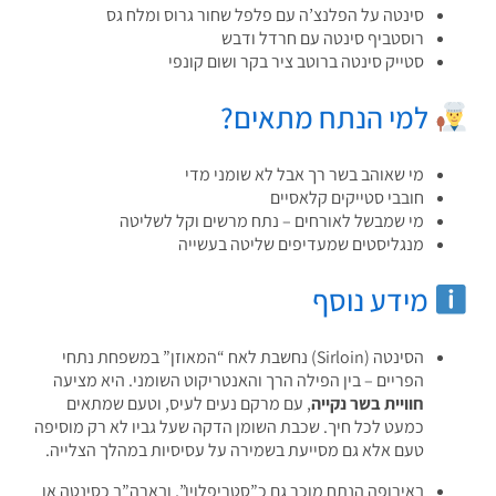
סינטה על הפלנצ’ה עם פלפל שחור גרוס ומלח גס
רוסטביף סינטה עם חרדל ודבש
סטייק סינטה ברוטב ציר בקר ושום קונפי
למי הנתח מתאים?
מי שאוהב בשר רך אבל לא שומני מדי
חובבי סטייקים קלאסיים
מי שמבשל לאורחים – נתח מרשים וקל לשליטה
מנגליסטים שמעדיפים שליטה בעשייה
מידע נוסף
הסינטה (Sirloin) נחשבת לאח “המאוזן” במשפחת נתחי
הפריים – בין הפילה הרך והאנטריקוט השומני. היא מציעה
חוויית בשר נקייה
, עם מרקם נעים לעיס, וטעם שמתאים
כמעט לכל חיך. שכבת השומן הדקה שעל גביו לא רק מוסיפה
טעם אלא גם מסייעת בשמירה על עסיסיות במהלך הצלייה.
באירופה הנתח מוכר גם כ”סטריפלוין”, ובארה”ב כסינטה או