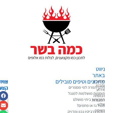
ווט
אתר
כונים וטיפים מובילים
צרו
שאלות?
שבון
כנון
קשר
הצעות?
קי הפרה לפי מספרים
רוע
בקשות?
ספות מושלמות למנגל
וסחה
בורגר ביתי מושלם
נצחת
נו
גל גז או פחמים?
ימה
נון ברביקיו נכון ומדויק