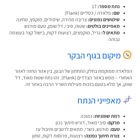
נתח מספר:
17
שם:
פלאדה / כסליים (Flank)
שימושים נפוצים:
צריבה מהירה, שיפודים, מוקפץ, טחינה
מאפיינים בולטים:
שטוח, סיבי, דל שומן, טעם מודגש
מתאים ל:
גריל, מוקפצים, רצועות דקות, בישול קצר בעוצמה
גבוהה
מיקום בגוף הבקר
אדה ממוקמת בחלק התחתון של הבטן, בין אזור החזה לאזור
האחורי – ממש באזור הצדדים (Flank). זהו נתח שטוח מאוד, דל
ן, אך מלא בטעם בזכות פעילות השריר הרבה באזור זה.
מאפייני הנתח
רמת שומניות:
נמוכה
מרקם:
סיבי מאוד, דורש חיתוך נכון
טעם:
מודגש, בשרי, מתאים לרטבים ותיבול עז
צורת חיתוך נפוצה:
רצועות, פרוסות דקות, טחון