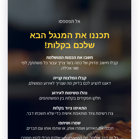
אל תפספסו
תכננו את המנגל הבא
שלכם בקלות!
חשבו את הכמות המושלמת
קבלו חישוב מדויק של כמה בשר צריך עבור כל משתתף, לפי
סוגי אכילה.
קבלו המלצות קנייה
דאגנו להציע לכם בדיוק מה שצריך לאירוע המושלם.
נהלו משימות לאירוע
חלקו תפקידים בקלות בין המשתתפים.
התאימו ציוד בקלות
צרו רשימת ציוד מותאמת אישית כדי שלא תשכחו דבר.
שמרו ושיתפו
תכננו את האירוע ושמרו אותו, או שתפו אותו עם חברים.
כל זה דרך שליחה מה הwhatsapp שלכם מבלי להזין מספרי