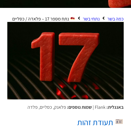
 בשר
נתחי בשר
נתח מספר 17 – פלאדה / כסליים
גלית:
Flank |
שמות נוספים:
פלאנק, כסליים, פלדה
תעודת זהות