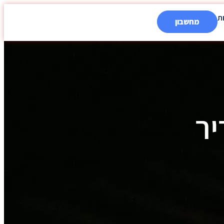
ת
מחשבון
 שריר