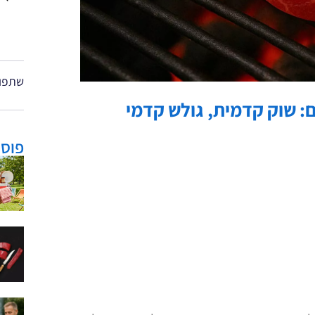
שתפו 
פוסט