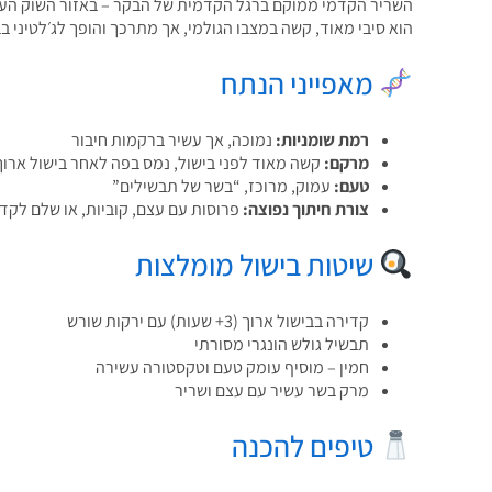
השריר הקדמי ממוקם ברגל הקדמית של הבקר – באזור השוק העלי
הוא סיבי מאוד, קשה במצבו הגולמי, אך מתרכך והופך לג׳לטיני ב
מאפייני הנתח
רמת שומניות:
נמוכה, אך עשיר ברקמות חיבור
מרקם:
קשה מאוד לפני בישול, נמס בפה לאחר בישול ארוך
טעם:
עמוק, מרוכז, “בשר של תבשילים”
צורת חיתוך נפוצה:
פרוסות עם עצם, קוביות, או שלם לקד
שיטות בישול מומלצות
קדירה בבישול ארוך (3+ שעות) עם ירקות שורש
תבשיל גולש הונגרי מסורתי
חמין – מוסיף עומק טעם וטקסטורה עשירה
מרק בשר עשיר עם עצם ושריר
טיפים להכנה