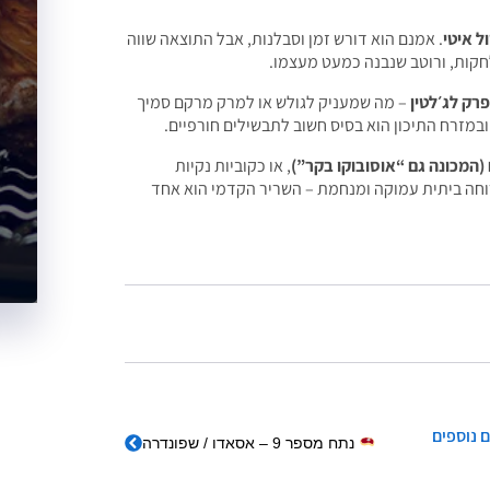
ל איטי
. אמנם הוא דורש זמן וסבלנות, אבל התוצאה שווה
קות, ורוטב שנבנה כמעט מעצמו.
רק לג׳לטין
– מה שמעניק לגולש או למרק מרקם סמיך
במזרח התיכון הוא בסיס חשוב לתבשילים חורפיים.
(המכונה גם “אוסובוקו בקר”)
, או כקוביות נקיות
חה ביתית עמוקה ומנחמת – השריר הקדמי הוא אחד
 נוספים
נתח מספר 9 – אסאדו / שפונדרה