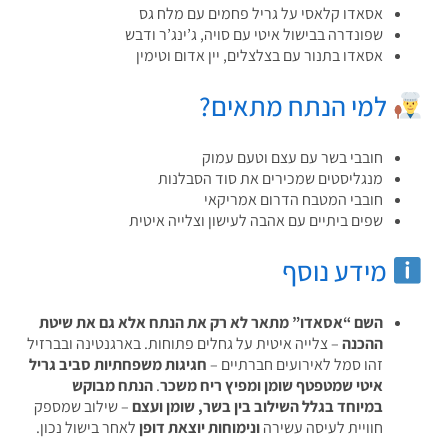
אסאדו קלאסי על גריל פחמים עם מלח גס
שפונדרה בבישול איטי עם סויה, ג’ינג’ר ודבש
אסאדו בתנור עם בצלצלים, יין אדום וטימין
למי הנתח מתאים?
חובבי בשר עם עצם וטעם עמוק
מנגליסטים שמכירים את סוד הסבלנות
חובבי המטבח הדרום אמריקאי
שפים ביתיים עם אהבה לעישון וצלייה איטית
מידע נוסף
השם “אסאדו” מתאר לא רק את הנתח אלא גם את שיטת
ההכנה
– צלייה איטית על גחלים פתוחות. בארגנטינה ובברזיל
זהו סמל לאירועים חברתיים –
חגיגות משפחתיות סביב גריל
איטי שמטפטף שומן ומפיץ ריח משכר
.
הנתח מבוקש
במיוחד בגלל השילוב בין בשר, שומן ועצם
– שילוב שמספק
חוויית לעיסה עשירה
ונימוחות יוצאת דופן
לאחר בישול נכון.