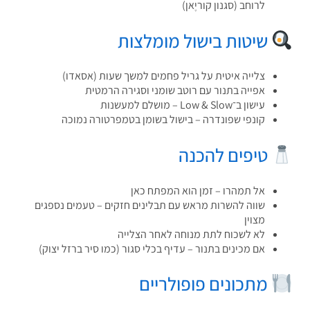
לרוחב (סגנון קוריֶאן)
שיטות בישול מומלצות
צלייה איטית על גריל פחמים למשך שעות (אסאדו)
אפייה בתנור עם רוטב שומני וסגירה הרמטית
עישון ב־Low & Slow – מושלם למעשנות
קונפי שפונדרה – בישול בשומן בטמפרטורה נמוכה
טיפים להכנה
אל תמהרו – זמן הוא המפתח כאן
שווה להשרות מראש עם תבלינים חזקים – טעמים נספגים
מצוין
לא לשכוח לתת מנוחה לאחר הצלייה
אם מכינים בתנור – עדיף בכלי סגור (כמו סיר ברזל יצוק)
מתכונים פופולריים