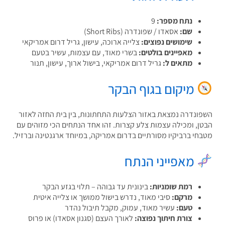
נתח מספר:
9
שם:
אסאדו / שפונדרה (Short Ribs)
שימושים נפוצים:
צלייה ארוכה, עישון, גריל דרום אמריקאי
מאפיינים בולטים:
בשרי מאוד, עם עצמות, עשיר בטעם
מתאים ל:
גריל דרום אמריקאי, בישול ארוך, עישון, תנור
מיקום בגוף הבקר
ונדרה נמצאת באזור הצלעות התחתונות, בין בית החזה לאזור
ן, ומכילה עצמות צלע קצרות. זהו אחד הנתחים הכי מזוהים עם
חי ברביקיו מסורתיים בדרום אמריקה, במיוחד ארגנטינה וברזיל.
מאפייני הנתח
רמת שומניות:
בינונית עד גבוהה – תלוי בגזע הבקר
מרקם:
סיבי מאוד, נדרש בישול ממושך או צלייה איטית
טעם:
עשיר מאוד, עמוק, מקבל תיבול נהדר
צורת חיתוך נפוצה:
לאורך העצם (סגנון אסאדו) או פרוס