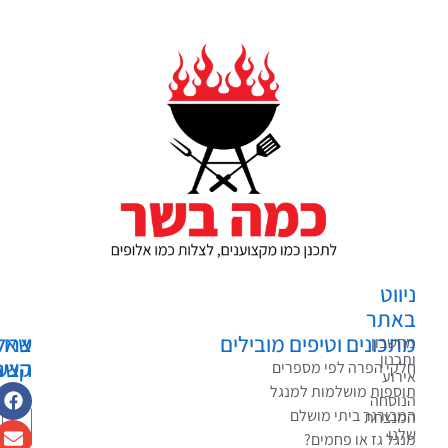
ווט
אתר
כונים וטיפים מובילים
צרו
שאלות?
שבון
כנון
קשר
הצעות?
קי הפרה לפי מספרים
רוע
בקשות?
ספות מושלמות למנגל
וסחה
בורגר ביתי מושלם
נצחת
נו
גל גז או פחמים?