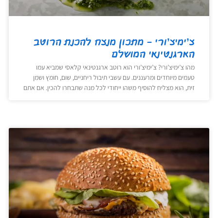
צ’ימיצ’ורי – מתכון מנצח להכנת הרוטב
הארגנטינאי המושלם
מהו צ’ימיצ’ורי? צ’ימיצ’ורי הוא רוטב ארגנטינאי קלאסי שמביא עמו
טעמים מיוחדים ומרעננים. עם עשבי תיבול ריחניים, שום, חומץ ושמן
זית, הוא מצליח להוסיף משהו ייחודי לכל מנה שתבחרו להכין. אם אתם