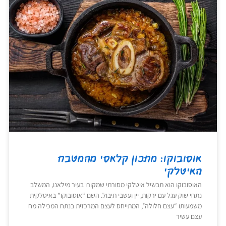
אוסובוקו: מתכון קלאסי מהמטבח
האיטלקי
האוסובוקו הוא תבשיל איטלקי מסורתי שמקורו בעיר מילאנו, המשלב
נתחי שוק עגל עם ירקות, יין ועשבי תיבול. השם “אוסובוקו” באיטלקית
משמעותו “עצם חלולה”, המתייחס לעצם המרכזית בנתח המכילה מח
עצם עשיר