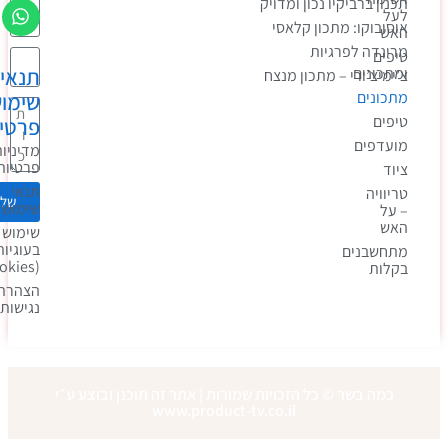
תכנון ברביקיו נכון ומדויק
לעל
אוסובוקו: מתכון קלאסי
האש
מרינדה לפרגיות
טיפים
תנאי
ומתכונים
צ’ימיצ’ורי – מתכון מנצח
מתכונים
שימוש
טיפים
פרטיות
מועדפים
מדיניות
פרטיות
ציוד
תנאי
טריוויה
שלחו
שימוש
– על
האש
שימוש
בעוגיות
מתחשבנים
(cookies)
בקלות
הצהרת
נגישות
כמה בשר © כל הזכויות שמורות | אתר זה תוכנן ובוצע ע״י
www.product-tv.co.il