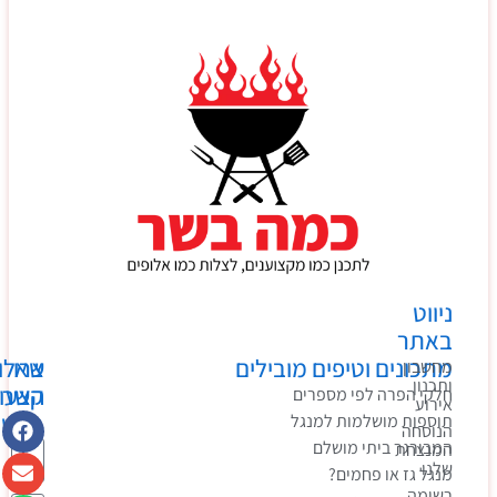
ניווט
באתר
מתכונים וטיפים מובילים
צרו
שאלות?
מחשבון
ותכנון
קשר
הצעות?
חלקי הפרה לפי מספרים
אירוע
בקשות?
תוספות מושלמות למנגל
הנוסחה
המבורגר ביתי מושלם
המנצחת
שלנו
מנגל גז או פחמים?
רשימה