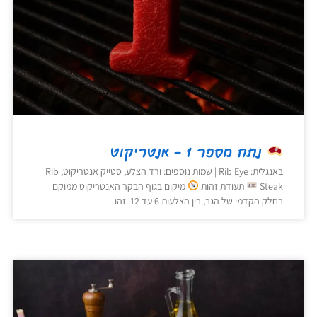
נתח מספר 1 – אנטריקוט
באנגלית: Rib Eye | שמות נוספים: ורד הצלע, סטייק אנטריקוט, Rib
Steak
תעודת זהות
מיקום בגוף הבקר האנטריקוט ממוקם
בחלק הקדמי של הגב, בין הצלעות 6 עד 12. זהו