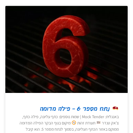
נתח מספר 6 – פילה מדומה
באנגלית: Mock Tender | שמות נוספים: כתף עליונה, פילה כתף,
צ’אק טנדר
תעודת זהות
מיקום בגוף הבקר הפילה המדומה
ממוקם באזור הכתף העליונה, בסמוך לנתח מספר 5. הוא קיבל