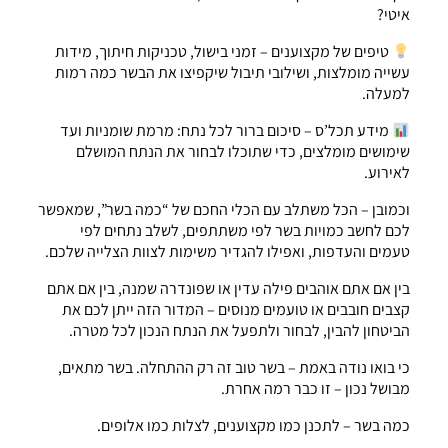
איטי?
טיפים של מקצוענים – זמני בישול, טכניקות חיתוך, מידות
עשייה מומלצות, ושילובי תיבול שיקפיצו את הבשר כמה רמות
למעלה.
מידע תכל’ס – סיכום ברור לכל נתח: מרמת שומניות ועד
שימושים מומלצים, כדי שתוכלו לבחור את הנתח המושלם
לאירוע.
וכמובן – הכל משתלב עם הכלי החכם של “כמה בשר”, שמאפשר
לכם לחשב כמויות בשר לפי משתתפים, לשלב נתחים לפי
טעמים והעדפות, ואפילו להגדיר משימות לצוות הצלייה שלכם.
בין אם אתם אוהבים פילה עדין או שפונדרה שמנה, בין אם אתם
קצבים חובבים או טועמים מנוסים – המדור הזה ייתן לכם את
הביטחון להבין, לבחור ולתפעל את הנתח הנכון לכל מטרה.
כי בואו נודה באמת – בשר טוב זה רק ההתחלה. בשר מתאים,
מבושל נכון – זו כבר רמה אחרת.
כמה בשר – לתכנן כמו מקצוענים, לצלות כמו אלופים.