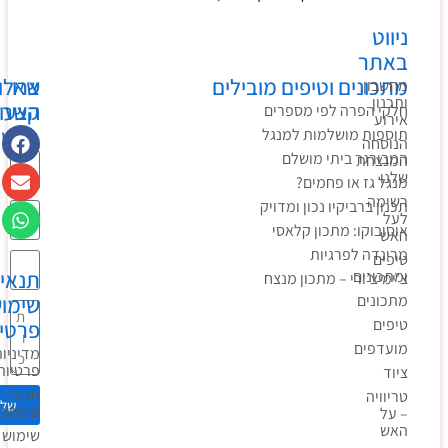
ניווט
באתר
מתכונים וטיפים מובילים
צרו
שאלות?
מחשבון
ותכנון
קשר
הצעות?
חלקי הפרה לפי מספרים
אירוע
בקשות?
תוספות מושלמות למנגל
הנוסחה
המבורגר ביתי מושלם
המנצחת
שלנו
מנגל גז או פחמים?
רשימה
תכנון ברביקיו נכון ומדויק
לעל
אוסובוקו: מתכון קלאסי
האש
מרינדה לפרגיות
טיפים
תנאי
ומתכונים
צ’ימיצ’ורי – מתכון מנצח
מתכונים
שימוש
טיפים
פרטיות
מועדפים
מדיניות
פרטיות
ציוד
תנאי
טריוויה
שלחו
שימוש
– על
האש
שימוש