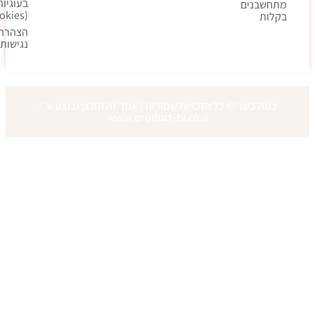
בעוגיות
מתחשבנים
(cookies)
בקלות
הצהרת
נגישות
כמה בשר © כל הזכויות שמורות | אתר זה תוכנן ובוצע ע״י
www.product-tv.co.il