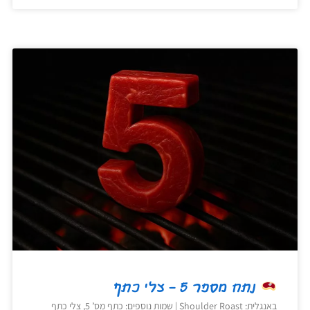
נתח מספר 5 – צלי כתף
באנגלית: Shoulder Roast | שמות נוספים: כתף מס’ 5, צלי כתף