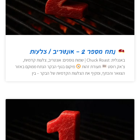
נתח מספר 2 – אונטריב / צלעות
באנגלית: Chuck Roast | שמות נוספים: אונטריב, צלעות קדמיות,
צ’אק רוסט
תעודת זהות
מיקום בגוף הבקר הנתח ממוקם באזור
הצוואר והכתף, ומקיף את הצלעות הקדמיות של הבקר – בין